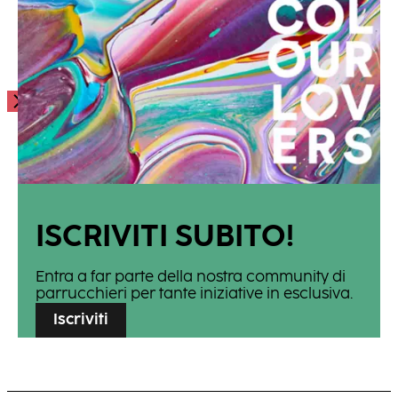
intensa, creando profondità immediata e
...
d’impatto.
...
...
ISCRIVITI SUBITO!
Entra a far parte della nostra community di
parrucchieri per tante iniziative in esclusiva.
Iscriviti