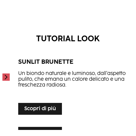
Scopri di più
Scopri di più
CREA-MIX
CC2
...
NN2
Correttore colore creativo ad alte prestazioni.
...
Spray condizionante per il colore 2-in-1.
...
Additivo per colore con azione protettiva per la
TUTORIAL LOOK
pelle durante la colorazione.
SUNLIT BRUNETTE
Un biondo naturale e luminoso, dall’aspetto
pulito, che emana un calore delicato e una
freschezza radiosa.
...
Scopri di più
Scopri di più
SILVER VEIL TONING