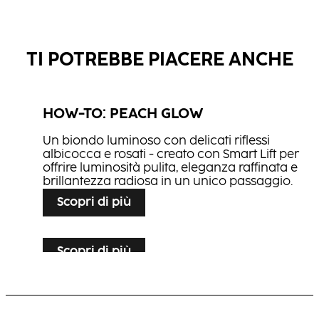
TI POTREBBE PIACERE ANCHE
HOW-TO: PEACH GLOW
NN2
Un biondo luminoso con delicati riflessi
BLONDE EXPERT Lightener 9+
albicocca e rosati - creato con Smart Lift per
BLONDE EXPERT Pastels
offrire luminosità pulita, eleganza raffinata e
CREAM DEVELOPER
brillantezza radiosa in un unico passaggio.
Insta Strong Shampoo
Insta strong treatment
Scopri di più
BLONDE EXPERT
Insta strong leave-in cream
BLONDE EXPERT
Salt Spray
BLONDE EXPERT
Shine Wax
Scopri di più
Flexible Hair Spray
HOW-TO: FLAMED SHAG
Scopri di più
HOW-TO: MIDNIGHT EDGE
Un contrasto smart incontra la precisione di
un face-framing ramato che risalta su una
Un taglio pulito e strutturato che si adatta da
base intensa, creando profondità immediata
solo; perfetto sia in una versione più raffinata