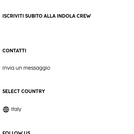
e d’impatto.
che in una più disinvolta.
ISCRIVITI SUBITO ALLA INDOLA CREW
CONTATTI
Invia un messaggio
SELECT COUNTRY
Italy
FOLLOW US