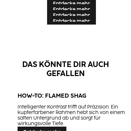
Entdecke mehr
Entdecke mehr
Entdecke mehr
Entdecke mehr
Entdecke mehr
Entdecke mehr
DAS KÖNNTE DIR AUCH
GEFALLEN
BLONDE EXPERT Lightener 9+
BLONDE EXPERT Ultra Cool
CREAM DEVELOPER
Booster
BLONDE EXPERT Insta Strong
HOW-TO: FLAMED SHAG
BLONDE EXPERT Insta Strong
Shampoo
BLONDE EXPERT Insta Strong
Treatment
Intelligenter Kontrast trifft auf Präzision: Ein
CC2
Shampoo
kupferfarbener Rahmen hebt sich von einem
NN2
satten Untergrund ab und sorgt für
CREA-BOLD
wirkungsvolle Tiefe.
Light Mousse