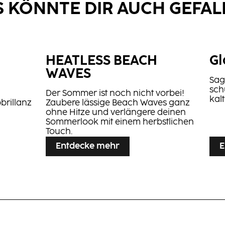
S KÖNNTE DIR AUCH GEFAL
HEATLESS BEACH
Gl
WAVES
Sag
sch
RT
Light Mousse
Der Sommer ist noch nicht vorbei!
kal
-Dry
Texture Spray
brillanz
Zaubere lässige Beach Waves ganz
pray
ohne Hitze und verlängere deinen
Sommerlook mit einem herbstlichen
Touch.
Entdecke mehr
E