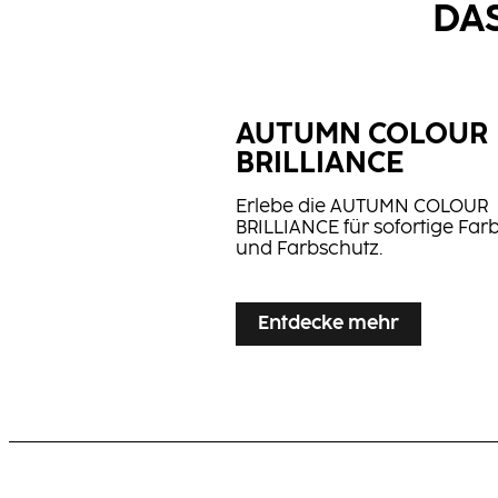
DA
AUTUMN COLOUR
BRILLIANCE
BLONDE EXPE
Erlebe die AUTUMN COLOUR
Volume & Blow
BRILLIANCE für sofortige Farb
Pastels
Flexible Hair S
und Farbschutz.
Spray
Entdecke mehr