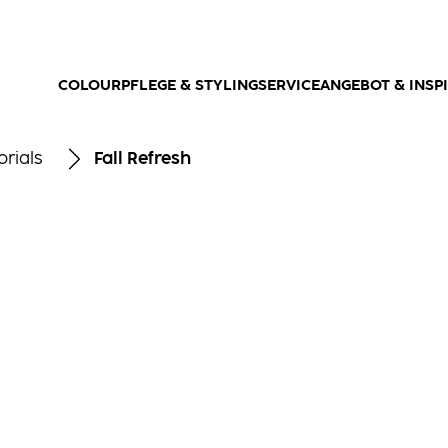
COLOUR
PFLEGE & STYLING
SERVICEANGEBOT & INSP
orials
Fall Refresh