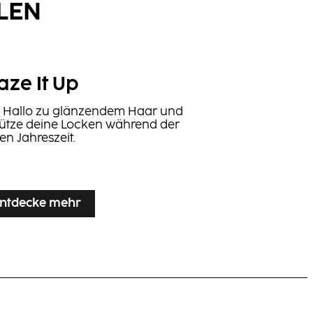
LEN
aze It Up
 Hallo zu glänzendem Haar und
ütze deine Locken während der
Thermal Protector
ten Jahreszeit.
Finishing Serum
ntdecke mehr