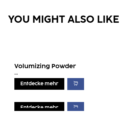
YOU MIGHT ALSO LIKE
Volumizing Powder
...
Entdecke mehr
Entdecke mehr
Entdecke mehr
Entdecke mehr
Strong Mousse
Lift It Up
...