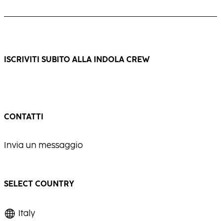
grigi o bianchi, donando eleganza e
Un biondo caldo e multidimensionale, ricco
brillantezza.
di movimento e di luce.
...
...
ISCRIVITI SUBITO ALLA INDOLA CREW
CONTATTI
Invia un messaggio
SELECT COUNTRY
Italy