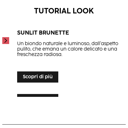
...
TUTORIAL LOOK
SUNLIT BRUNETTE
Un biondo naturale e luminoso, dall’aspetto
pulito, che emana un calore delicato e una
freschezza radiosa.
...
Scopri di più
Scopri di più
SILVER VEIL TONING
Scopri di più
LUXE LIVED BLONDE
Un biondo luminoso che valorizza i capelli
grigi o bianchi, donando eleganza e
Un biondo caldo e multidimensionale, ricco
brillantezza.
di movimento e di luce.