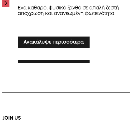
Ένα καθαρό, φυσικό ξανθό σε απαλή ζεστή
απόχρωση και ανανεωμένη φωτεινότητα.
...
Ανακάλυψε περισσότερα
Ανακάλυψε περισσότερα
SILVER VEIL TONING
Ανακάλυψε περισσότερα
LUXE LIVED BLONDE
Ενίσχυση των λευκών σε ξανθούς τόνους, με
κομψότητα και λάμψη.
Ζεστό, πολυδιάστατο ξανθό με εμφανή κίνηση
και λάμψη.
...
...
JOIN US