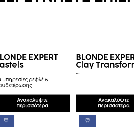
LONDE EXPERT
BLONDE EXPE
astels
Clay Transfo
...
α υπηρεσίες ρεφλέ &
ξουδετέρωσης
Ανακαλύψτε
Ανακαλύψτε
περισσότερα
περισσότερα