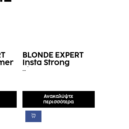
RT
BLONDE EXPERT
rmer
Insta Strong
Shampoo
...
Ανακαλύψτε
περισσότερα