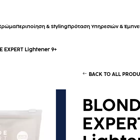
Χρώμα
Περιποίηση & Styling
Πρόταση Υπηρεσιών & Έμπν
 EXPERT Lightener 9+
BACK TO ALL PROD
BLON
EXPER