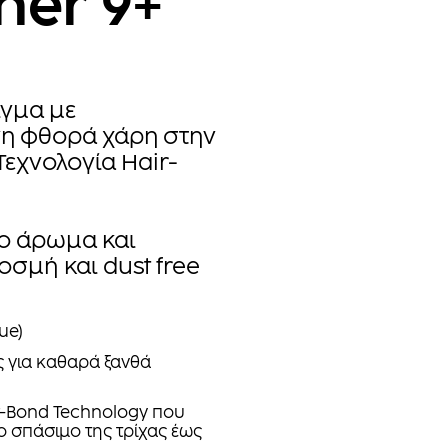
ner 9+
ιγμα με
νη φθορά χάρη στην
εχνολογία Hair-
ρο άρωμα και
οσμή και dust free
ue)
ς για καθαρά ξανθά
-Bond Technology που
ο σπάσιμο της τρίχας έως