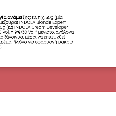
γία ανάμειξης:
1:2, π.χ. 30g (μία
μεζούρα) INDOLA Blonde Expert
60g (1:2) INDOLA Cream Developer
0 Vol. ή 9%/30 Vol.* μέγιστο, ανάλογα
ό ξάνοιγμα, μέχρι να επιτευχθεί
ρέμα. *Μόνο για εφαρμογή μακριά
ό.