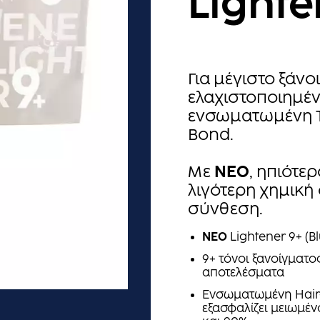
Lighte
Για μέγιστο ξάνο
ελαχιστοποιημέ
ενσωματωμένη Τ
Bond.
Με
ΝΕΟ
, ηπιότε
λιγότερη χημική 
σύνθεση.
ΝΕΟ
Lightener 9+ (Bl
9+ τόνοι ξανοίγματο
αποτελέσματα
Ενσωματωμένη Hair
εξασφαλίζει μειωμέν