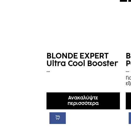
BLONDE EXPERT
B
Ultra Cool Booster
P
...
...
Γι
ε
Ανακαλύψτε
περισσότερα