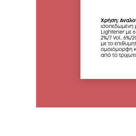
Χρήση: Αναλο
ισοπεδωμένη 
Lightener με 
2%/7 Vol., 6%/2
με το επιθυμητ
ομοιόμορφη κ
από το τριχωτ