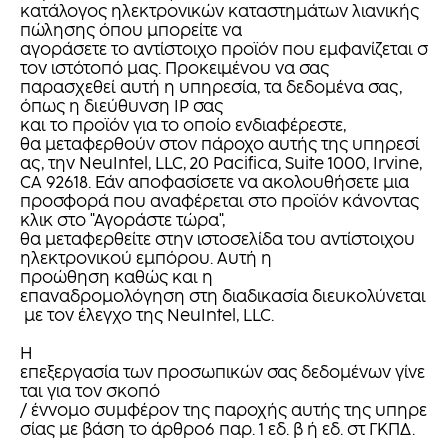
κατάλογος ηλεκτρονικών καταστημάτων λιανικής
πώλησης όπου μπορείτε να
αγοράσετε το αντίστοιχο προϊόν που εμφανίζεται σ
τον ιστότοπό μας. Προκειμένου να σας
παρασχεθεί αυτή η υπηρεσία, τα δεδομένα σας,
όπως η διεύθυνση IP σας
και το προϊόν για το οποίο ενδιαφέρεστε,
θα μεταφερθούν στον πάροχο αυτής της υπηρεσί
ας, την NeuIntel, LLC, 20 Pacifica, Suite 1000, Irvine,
CA 92618. Εάν αποφασίσετε να ακολουθήσετε μια
προσφορά που αναφέρεται στο προϊόν κάνοντας
κλικ στο "Αγοράστε τώρα",
θα μεταφερθείτε στην ιστοσελίδα του αντίστοιχου
ηλεκτρονικού εμπόρου. Αυτή η
προώθηση καθώς και η
επαναδρομολόγηση στη διαδικασία διευκολύνεται
με τον έλεγχο της NeuIntel, LLC.
Η
επεξεργασία των προσωπικών σας δεδομένων γίνε
ται για τον σκοπό
/ έννομο συμφέρον της παροχής αυτής της υπηρε
σίας με βάση το άρθρο6 παρ. 1 εδ. β ή εδ. στ ΓΚΠΔ.