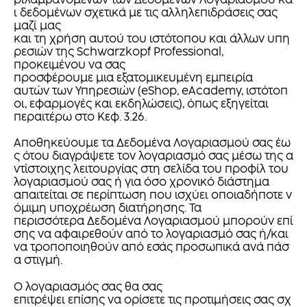
ριλαμβανομένων των Δεδομένων Λογαριασμού κα
ι δεδομένων σχετικά με τις αλληλεπιδράσεις σας
μαζί μας
και τη χρήση αυτού του ιστότοπου και άλλων υπη
ρεσιών της Schwarzkopf Professional,
προκειμένου να σας
προσφέρουμε μια εξατομικευμένη εμπειρία
αυτών των Υπηρεσιών (eShop, eAcademy, ιστότοπ
οι, εφαρμογές και εκδηλώσεις), όπως εξηγείται
περαιτέρω στο Κεφ. 3.26.
Αποθηκεύουμε τα Δεδομένα Λογαριασμού σας έω
ς ότου διαγράψετε τον λογαριασμό σας μέσω της α
ντίστοιχης λειτουργίας στη σελίδα του προφίλ του
λογαριασμού σας ή για όσο χρονικό διάστημα
απαιτείται σε περίπτωση που ισχύει οποιαδήποτε ν
όμιμη υποχρέωση διατήρησης. Τα
περισσότερα Δεδομένα Λογαριασμού μπορούν επί
σης να αφαιρεθούν από το λογαριασμό σας ή/και
να τροποποιηθούν από εσάς προσωπικά ανά πάσ
α στιγμή.
Ο λογαριασμός σας θα σας
επιτρέψει επίσης να ορίσετε τις προτιμήσεις σας σχ