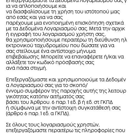
Επεξεργαζόμαστε τα Δεδομένα Λογαριασμού σας γ
ια να απλοποιήσουμε και
να διασφαλίσουμε τη χρήση του ιστότοπού μας
από εσάς και για να σας
παρέχουμε μια ενοποιημένη επισκόπηση σχετικά
με τα Δεδομένα Λογαριασμού σας. Μετά την αρχικ
ή εγγραφή του λογαριασμού χρήστη σας,
θα χρησιμοποιήσουμε περαιτέρω τη διεύθυνση ηλ
εκτρονικού ταχυδρομείου που δώσατε για να
σας στείλουμε ένα αντίστοιχο μήνυμα
επιβεβαίωσης. Μπορείτε να επαναφέρετε ή/και να
αλλάξετε τον κωδικό πρόσβασής σας
ανά πάσα στιγμή.
Επεξεργαζόμαστε και χρησιμοποιούμε τα Δεδομέν
α Λογαριασμού σας για το σκοπό/
έννομο συμφέρον της παροχής αυτής της λειτουρ
γικότητας κατόπιν αιτήματός σας
βάσει του Άρθρου. 6 παρ. 1 εδ. β ή εδ. στ ΓΚΠΔ
ή σύμφωνα με την αντίστοιχη συγκατάθεσή σας
(άρθρο 6 παρ. 1 εδ. α ΓΚΠΔ).
Σε όλους τους λογαριασμούς χρηστών,
επεξεργαζόμαστε περαιτέρω τις πληροφορίες που