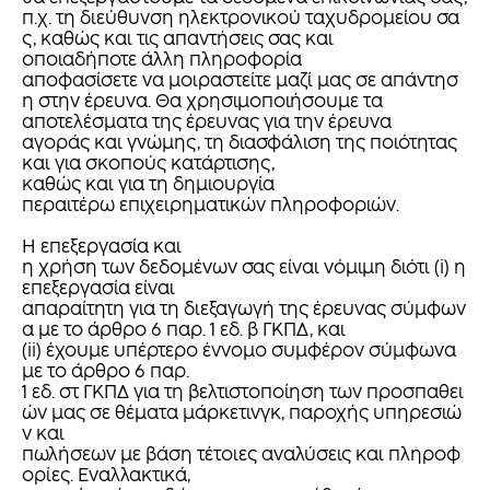
π.χ. τη διεύθυνση ηλεκτρονικού ταχυδρομείου σα
ς, καθώς και τις απαντήσεις σας και
οποιαδήποτε άλλη πληροφορία
αποφασίσετε να μοιραστείτε μαζί μας σε απάντησ
η στην έρευνα. Θα χρησιμοποιήσουμε τα
αποτελέσματα της έρευνας για την έρευνα
αγοράς και γνώμης, τη διασφάλιση της ποιότητας
και για σκοπούς κατάρτισης,
καθώς και για τη δημιουργία
περαιτέρω επιχειρηματικών πληροφοριών.
Η επεξεργασία και
η χρήση των δεδομένων σας είναι νόμιμη διότι (i) η
επεξεργασία είναι
απαραίτητη για τη διεξαγωγή της έρευνας σύμφων
α με το άρθρο 6 παρ. 1 εδ. β ΓΚΠΔ, και
(ii) έχουμε υπέρτερο έννομο συμφέρον σύμφωνα
με το άρθρο 6 παρ.
1 εδ. στ ΓΚΠΔ για τη βελτιστοποίηση των προσπαθει
ών μας σε θέματα μάρκετινγκ, παροχής υπηρεσιώ
ν και
πωλήσεων με βάση τέτοιες αναλύσεις και πληροφ
ορίες. Εναλλακτικά,