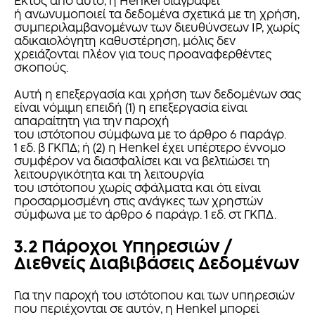
Εκτός από αυτό, η Henkel διαγράφει
ή ανωνυμοποιεί τα δεδομένα σχετικά με τη χρήση,
συμπεριλαμβανομένων των διευθύνσεων IP, χωρίς
αδικαιολόγητη καθυστέρηση, μόλις δεν
χρειάζονται πλέον για τους προαναφερθέντες
σκοπούς.
Αυτή η επεξεργασία και χρήση των δεδομένων σας
είναι νόμιμη επειδή (1) η επεξεργασία είναι
απαραίτητη για την παροχή
του ιστότοπου σύμφωνα με το άρθρο 6 παράγρ.
1 εδ. β ΓΚΠΔ; ή (2) η Henkel έχει υπέρτερο έννομο
συμφέρον να διασφαλίσει και να βελτιώσει τη
λειτουργικότητα και τη λειτουργία
του ιστότοπου χωρίς σφάλματα και ότι είναι
προσαρμοσμένη στις ανάγκες των χρηστών
σύμφωνα με το άρθρο 6 παράγρ. 1 εδ. στ ΓΚΠΔ.
3.2 Πάροχοι Υπηρεσιών /
Διεθνείς Διαβιβάσεις Δεδομένων
Για την παροχή του ιστότοπου και των υπηρεσιών
που περιέχονται σε αυτόν, η Henkel μπορεί