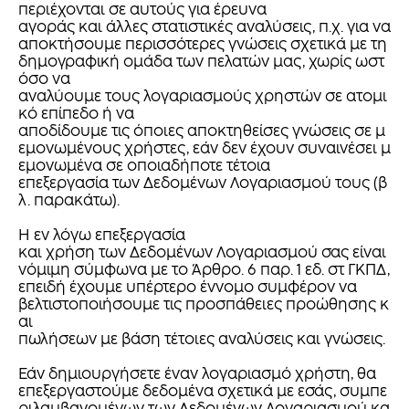
περιέχονται σε αυτούς για έρευνα
αγοράς και άλλες στατιστικές αναλύσεις, π.χ. για να
αποκτήσουμε περισσότερες γνώσεις σχετικά με τη
δημογραφική ομάδα των πελατών μας, χωρίς ωστ
όσο να
αναλύουμε τους λογαριασμούς χρηστών σε ατομι
κό επίπεδο ή να
αποδίδουμε τις όποιες αποκτηθείσες γνώσεις σε μ
εμονωμένους χρήστες, εάν δεν έχουν συναινέσει μ
εμονωμένα σε οποιαδήποτε τέτοια
επεξεργασία των Δεδομένων Λογαριασμού τους (β
λ. παρακάτω).
Η εν λόγω επεξεργασία
και χρήση των Δεδομένων Λογαριασμού σας είναι
νόμιμη σύμφωνα με το Άρθρο. 6 παρ. 1 εδ. στ ΓΚΠΔ,
επειδή έχουμε υπέρτερο έννομο συμφέρον να
βελτιστοποιήσουμε τις προσπάθειες προώθησης κ
αι
πωλήσεων με βάση τέτοιες αναλύσεις και γνώσεις.
Εάν δημιουργήσετε έναν λογαριασμό χρήστη, θα
επεξεργαστούμε δεδομένα σχετικά με εσάς, συμπε