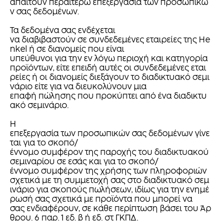
απαιτούν περαιτέρω επεξεργασία των προσωπικώ
ν σας δεδομένων.
Τα δεδομένα σας ενδέχεται
να διαβιβαστούν σε συνδεδεμένες εταιρείες της He
nkel ή σε διανομείς που είναι
υπεύθυνοι για την εν λόγω περιοχή και κατηγορία
προϊόντων, είτε επειδή αυτές οι συνδεδεμένες εται
ρείες ή οι διανομείς διεξάγουν το διαδικτυακό σεμι
νάριο είτε για να διευκολύνουν μια
επαφή πώλησης που προκύπτει από ένα διαδικτυ
ακό σεμινάριο.
Η
επεξεργασία των προσωπικών σας δεδομένων γίνε
ται για το σκοπό/
έννομο συμφέρον της παροχής του διαδικτυακού
σεμιναρίου σε εσάς και για το σκοπό/
έννομο συμφέρον της χρήσης των πληροφοριών
σχετικά με τη συμμετοχή σας στο διαδικτυακό σεμ
ινάριο για σκοπούς πωλήσεων, ιδίως για την ενημέ
ρωσή σας σχετικά με προϊόντα που μπορεί να
σας ενδιαφέρουν, σε κάθε περίπτωση βάσει του Άρ
θρου. 6 παρ. 1 εδ. β ή εδ. στ ΓΚΠΔ.