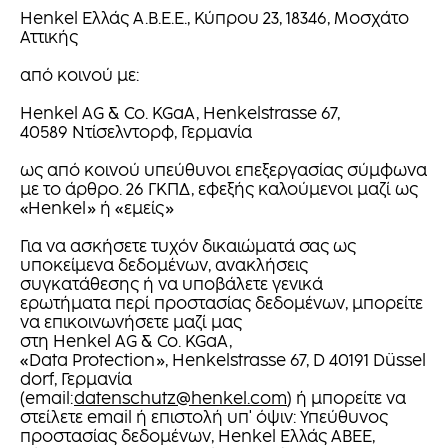
Henkel Ελλάς Α.Β.Ε.Ε., Κύπρου 23, 18346, Μοσχάτο
Αττικής
από κοινού με:
Henkel AG & Co. KGaA, Henkelstrasse 67,
40589 Ντίσελντορφ, Γερμανία
ως από κοινού υπεύθυνοι επεξεργασίας σύμφωνα
με το άρθρο. 26 ΓΚΠΔ, εφεξής καλούμενοι μαζί ως
«Henkel» ή «εμείς»
Για να ασκήσετε τυχόν δικαιώματά σας ως
υποκείμενα δεδομένων, ανακλήσεις
συγκατάθεσης ή να υποβάλετε γενικά
ερωτήματα περί προστασίας δεδομένων, μπορείτε
να επικοινωνήσετε μαζί μας
στη Henkel AG & Co. KGaA,
«Data Protection», Henkelstrasse 67, D 40191 Düssel
dorf, Γερμανία
(email:
datenschutz@henkel.com
) ή μπορείτε να
στείλετε email ή επιστολή υπ' όψιν: Υπεύθυνος
προστασίας δεδομένων, Henkel Ελλάς ΑΒΕΕ,