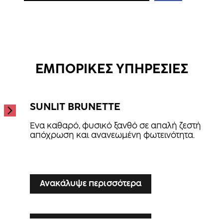
Ανακαλύψτε περισσότερα
Ανακαλύψτε περισσότερα
Repair Treatment
Hydrate Spray Conditioner
...
Hair Therapy Spray Conditioner
...
...
ΕΜΠΟΡΙΚΕΣ ΥΠΗΡΕΣΙΕΣ
SUNLIT BRUNETTE
Ένα καθαρό, φυσικό ξανθό σε απαλή ζεστή
απόχρωση και ανανεωμένη φωτεινότητα.
...
Ανακάλυψε περισσότερα