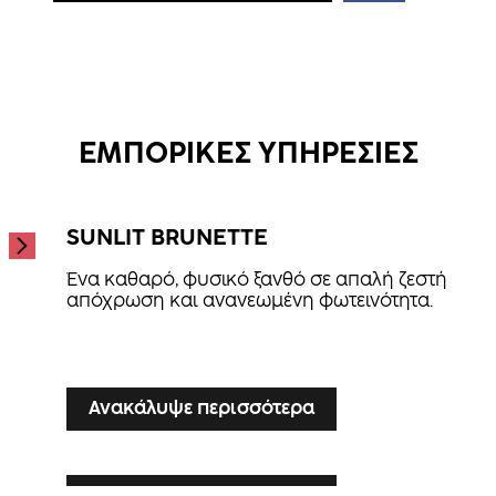
Ανακαλύψτε περισσότερα
Ανακαλύψτε περισσότερα
Intense Repair Mask
Hydrate Spray Conditioner
...
Hair Therapy Spray Conditioner
...
...
ΕΜΠΟΡΙΚΕΣ ΥΠΗΡΕΣΙΕΣ
SUNLIT BRUNETTE
Ένα καθαρό, φυσικό ξανθό σε απαλή ζεστή
απόχρωση και ανανεωμένη φωτεινότητα.
...
Ανακάλυψε περισσότερα