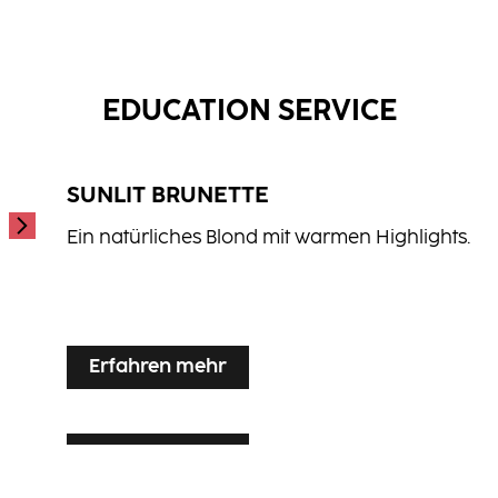
Shine Wax
Matte Wax
...
Shaping Gel
...
...
EDUCATION SERVICE
SUNLIT BRUNETTE
Ein natürliches Blond mit warmen Highlights.
...
Erfahren mehr
Erfahren mehr
SILVER VEIL TONING
Erfahren mehr
LUXE LIVED BLONDE