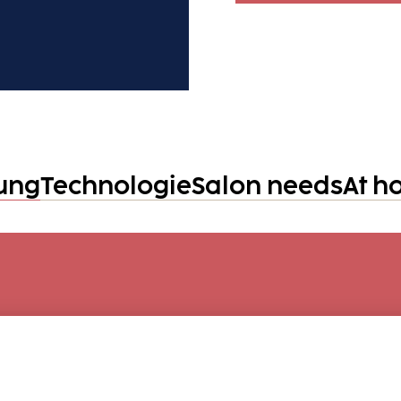
ung
Technologie
Salon needs
At h