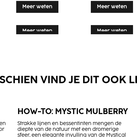
Meer weten
Meer weten
Meer weten
Meer weten
Meer weten
Meer weten
Meer weten
SCHIEN VIND JE DIT OOK 
BLONDE
BLONDE
HOW-TO: MYSTIC MULBERRY
CREA-BOLD
Light Mouss
EXPERT Insta
EXPERT Inst
Flexible Hair
Strong
Strong
ren
Strakke lijnen en bessentinten mengen de
Spray
or
diepte van de natuur met een dromerige
Treatment
Shampoo
sfeer, een elegante invulling van de Mystical