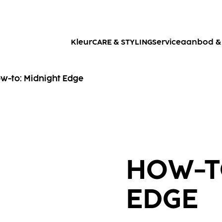
Kleur
CARE & STYLING
Serviceaanbod & 
w-to: Midnight Edge
HOW-T
EDGE