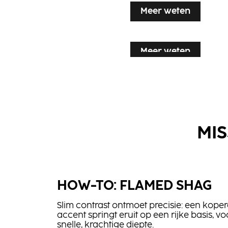
Meer weten
Meer weten
Meer weten
Meer weten
MIS
BLONDE
HOW-TO: FLAMED SHAG
NN2
EXPERT Insta
Finishing
Strong
Slim contrast ontmoet precisie: een kope
Serum
accent springt eruit op een rijke basis, vo
Shampoo
snelle, krachtige diepte.