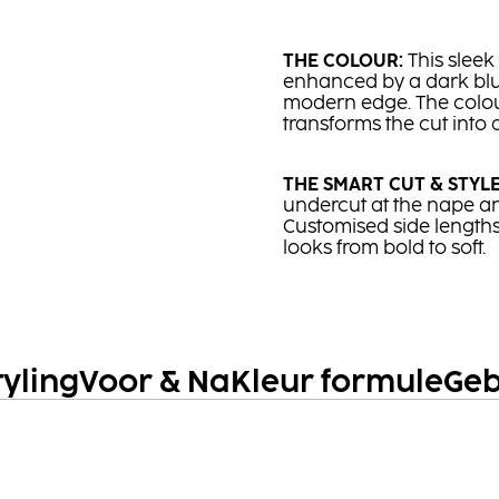
THE COLOUR:​
This sleek 
enhanced by a dark blu
modern edge. The colour
transforms the cut into 
THE SMART CUT & STYLE
undercut at the nape an
Customised side lengths 
looks from bold to soft.
tyling
Voor & Na
Kleur formule
Geb