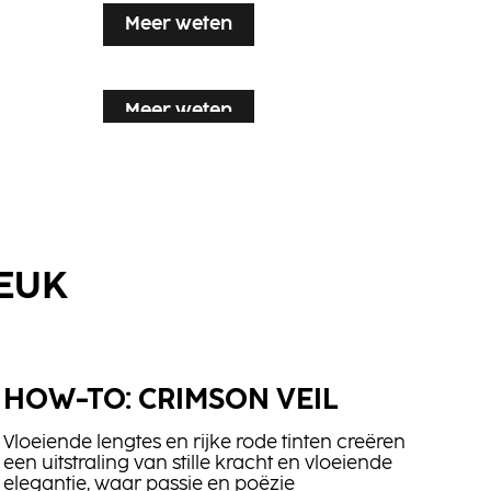
Meer weten
Meer weten
Meer weten
LEUK
CC2
HOW-TO: CRIMSON VEIL
e
Glaze It Up
a
Vloeiende lengtes en rijke rode tinten creëren
een uitstraling van stille kracht en vloeiende
elegantie, waar passie en poëzie