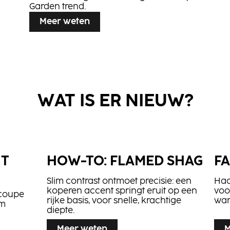
Garden trend.
Meer weten
WAT IS ER NIEUW?
HT
HOW-TO: FLAMED SHAG
FA
Slim contrast ontmoet precisie: een
Haa
koperen accent springt eruit op een
voo
 coupe
rijke basis, voor snelle, krachtige
war
‘m
diepte.
Meer weten
M