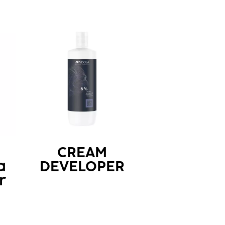
CREAM
a
DEVELOPER
r