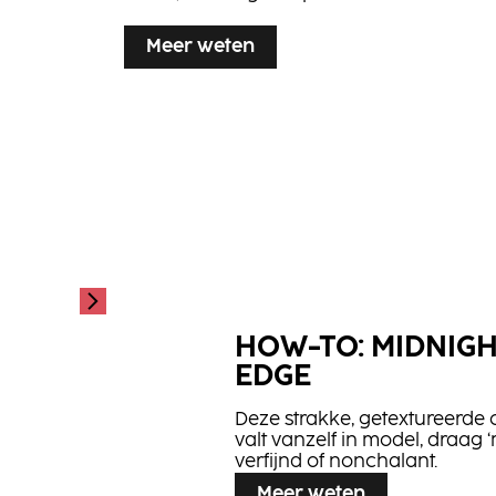
Meer weten
HOW-TO: MIDNIG
EDGE
Deze strakke, getextureerde
valt vanzelf in model, draag 
verfijnd of nonchalant.
Meer weten