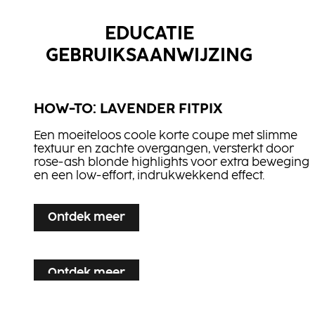
EDUCATIE
GEBRUIKSAANWIJZING
HOW-TO: LAVENDER FITPIX
Een moeiteloos coole korte coupe met slimme
textuur en zachte overgangen, versterkt door
rose-ash blonde highlights voor extra beweging
en een low-effort, indrukwekkend effect.
...
Ontdek meer
Ontdek meer
HOW-TO: PEACH GLOW
Ontdek meer
HOW-TO: MIDNIGHT EDGE
Ontdek meer
HOW-TO: FLAMED SHAG
Stralend blond haar met zachte perzik- en