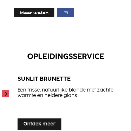
Meer weten
Meer weten
Meer weten
CREA-MIX
CC2
...
NN2
...
2-in-1 kleur conditioningsspray.
...
NN2 is een speciaal huidbeschermend
OPLEIDINGSSERVICE
kleuradditief. Helpt vlekken op de hoofdhuid en
irritatie voorkomen.
SUNLIT BRUNETTE
Een frisse, natuurlijke blonde met zachte
warmte en heldere glans.
...
Ontdek meer