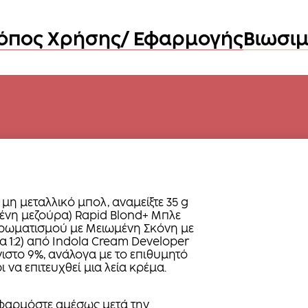
όπος Χρήσης/ Εφαρμογής
Βιωσι
 μη μεταλλικό μπολ, αναμείξτε 35 g
ένη μεζούρα) Rapid Blond+ Μπλε
ωματισμού με Μειωμένη Σκόνη με
ία 1:2) από Indola Cream Developer
γιστο 9%, ανάλογα με το επιθυμητό
ι να επιτευχθεί μια λεία κρέμα.
αρμόστε αμέσως μετά την