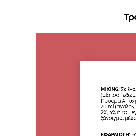
Τρ
MIXING:
Σε ένα
(μία ισοπεδωμ
Πούδρα Αποχρ
70 ml (αναλογ
2%, 6% ή το μέ
ξάνοιγμα, μέχρ
ΕΦΑΡΜΟΓΗ:
Εφ