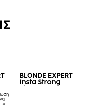
ΗΣ
RT
BLONDE EXPERT
Insta Strong
Shampoo
...
χρωση
ένα
 με