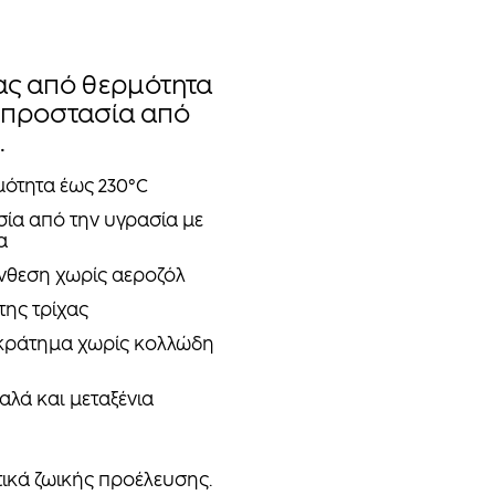
ας από θερμότητα
 προστασία από
.
ότητα έως 230°C
ία από την υγρασία με
α
νθεση χωρίς αεροζόλ
της τρίχας
κράτημα χωρίς κολλώδη
αλά και μεταξένια
τικά ζωικής προέλευσης.