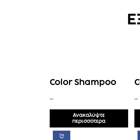
Ε
Color Shampoo
C
...
...
Ανακαλύψτε
περισσότερα