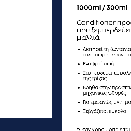
1000ml / 300ml
Conditioner πρ
που ξεμπερδεύει 
μαλλιά.
Διατηρεί τη ζωντάνι
ταλαιπωρημένων μα
Ελαφριά υφή
Ξεμπερδεύει τα μαλλι
της τρίχας
Βοηθά στην προστασ
μηχανικές φθορές
Για εμφανώς υγιή μα
Ξεβγάζεται εύκολα
*Όταν χρησιμοποιείται