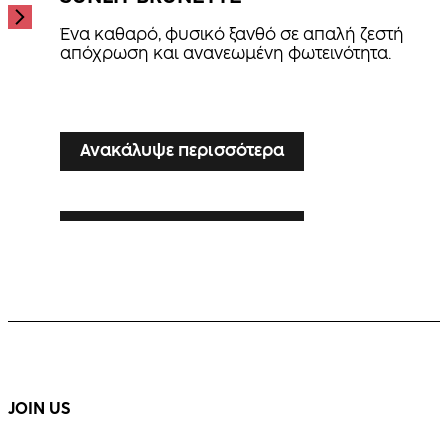
Ένα καθαρό, φυσικό ξανθό σε απαλή ζεστή
απόχρωση και ανανεωμένη φωτεινότητα.
...
Ανακάλυψε περισσότερα
Ανακάλυψε περισσότερα
SILVER VEIL TONING
Ανακάλυψε περισσότερα
LUXE LIVED BLONDE
Ενίσχυση των λευκών σε ξανθούς τόνους, με
κομψότητα και λάμψη.
Ζεστό, πολυδιάστατο ξανθό με εμφανή κίνηση
και λάμψη.
...
...
JOIN US