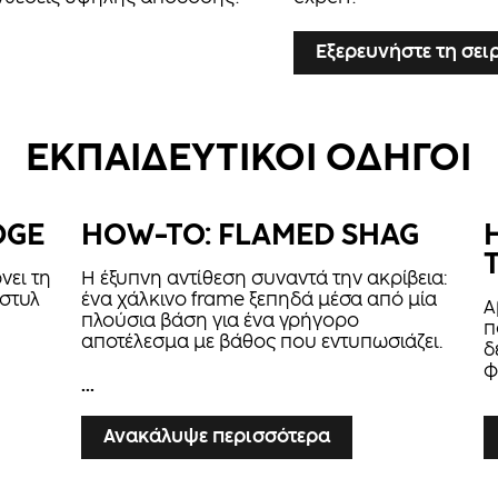
Εξερευνήστε τη σει
ΕΚΠΑΙΔΕΥΤΙΚΟΙ ΟΔΗΓΟΙ
DGE
HOW-TO: FLAMED SHAG
νει τη
Η έξυπνη αντίθεση συναντά την ακρίβεια:
 στυλ
ένα χάλκινο frame ξεπηδά μέσα από μία
Α
πλούσια βάση για ένα γρήγορο
π
αποτέλεσμα με βάθος που εντυπωσιάζει.
δ
φ
...
...
Ανακάλυψε περισσότερα