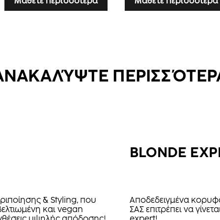
Μάθετε περισσότερα
Μάθετε περισσότερα
ΑΝΑΚΑΛΎΨΤΕ ΠΕΡΙΣΣΌΤΕΡ
BLONDE EXP
ριποίησης & Styling, που
Αποδεδειγμένα κορυφα
βελτιωμένη και vegan
ΣΑΣ επιτρέπει να γίνετ
θέσεις υψηλής απόδοσης!
expert!