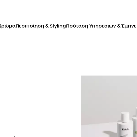
Χρώμα
Περιποίηση & Styling
Πρόταση Υπηρεσιών & Έμπν