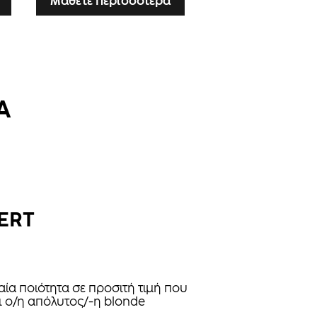
Μάθετε περισσότερα
Α
ERT
ία ποιότητα σε προσιτή τιμή που
αι ο/η απόλυτος/-η blonde