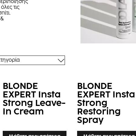
Περιποίησης
 όλες τις
πίτι.
 &
τηγορία
BLONDE
BLONDE
EXPERT Insta
EXPERT Insta
Strong Leave-
Strong
In Cream
Restoring
Spray