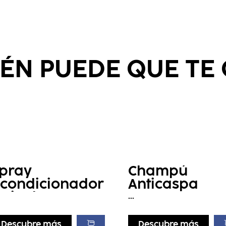
ÉN PUEDE QUE TE
pray
Champú
condicionador
Anticaspa
air Therapy
...
Descubre más
Descubre más