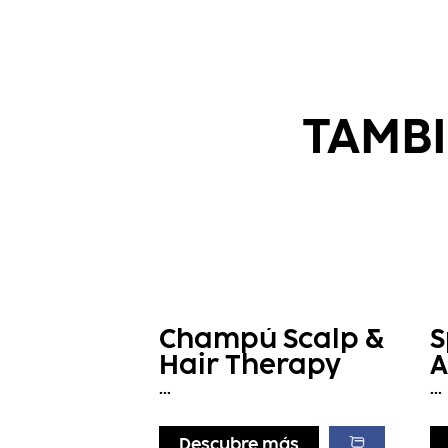
TAMBI
Champú Scalp &
S
Hair Therapy
A
H
...
...
Descubre más