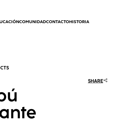
UCACIÓN
COMUNIDAD
CONTACTO
HISTORIA
UCTS
SHARE
pú
cante