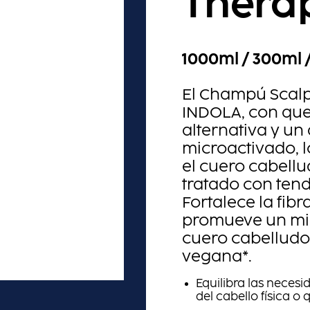
Thera
1000ml / 300ml /
El Champú Scalp
INDOLA, con qu
alternativa y un
microactivado, l
el cuero cabell
tratado con tend
Fortalece la fibr
promueve un mi
cuero cabelludo
vegana*.
Equilibra las necesi
del cabello física 