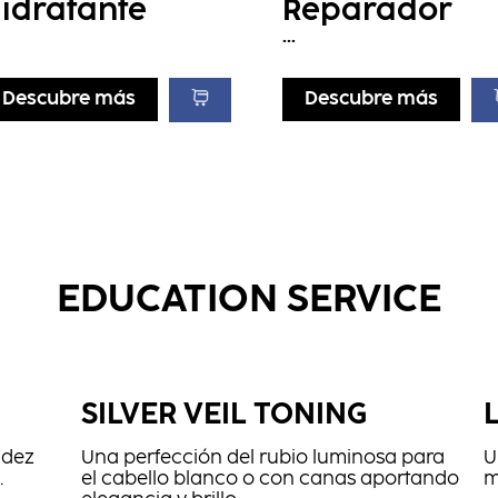
idratante
Reparador
...
Descubre más
Descubre más
EDUCATION SERVICE
SILVER VEIL TONING
idez
Una perfección del rubio luminosa para
U
.
el cabello blanco o con canas aportando
m