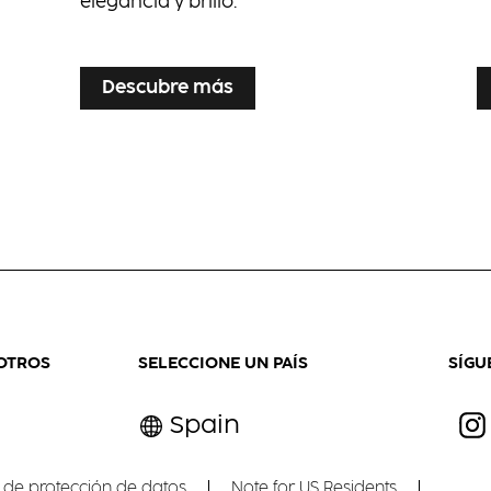
elegancia y brillo.
...
...
Descubre más
OTROS
SELECCIONE UN PAÍS
SÍGU
Spain
 de protección de datos
Note for US Residents