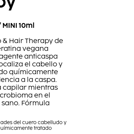
py
 MINI 10ml
 & Hair Therapy de
eratina vegana
 agente anticaspa
ocaliza el cabello y
udo químicamente
encia a la caspa.
a capilar mientras
crobioma en el
 sano. Fórmula
dades del cuero cabelludo y
o químicamente tratado