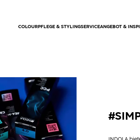
COLOUR
PFLEGE & STYLING
SERVICEANGEBOT & INSP
#SIM
INDOLA biet