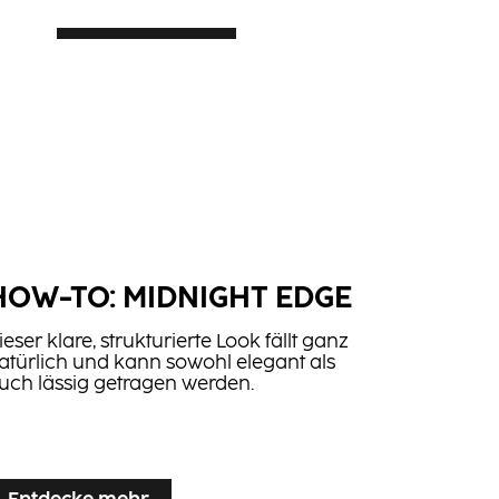
Mehr erfahren
BLONDE EXPERT
...
BLONDE EXPERT – Hohe
ken
Qualität zu einem guten
Preis, damit DU der
ultimative Blonde Experte
HOW-TO: MIDNIGHT EDGE
wirst!
ieser klare, strukturierte Look fällt ganz
atürlich und kann sowohl elegant als
uch lässig getragen werden.