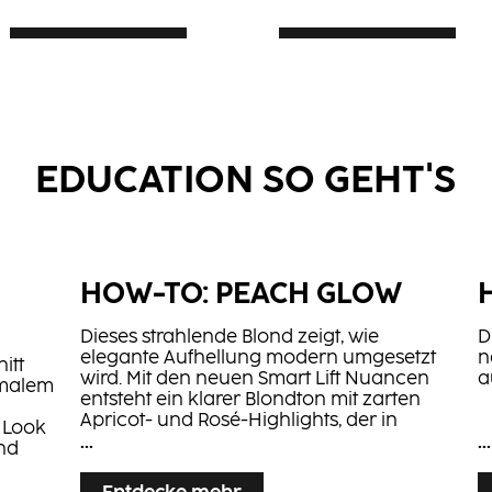
Mehr erfahren
Mehr erfahren
RAPID BLOND+
CREAM
DEVELOPER
EDUCATION SO GEHT'S
...
...
Leistungsstarke, staubfreie
Die Reihe von Creme
Hochleistungsblondierung
Developern ist in 4 Stär
für präzise und
erhältlich.
zuverlässige Blondtöne.
HOW-TO: PEACH GLOW
Dieses strahlende Blond zeigt, wie
D
elegante Aufhellung modern umgesetzt
n
itt
wird. Mit den neuen Smart Lift Nuancen
a
imalem
entsteht ein klarer Blondton mit zarten
d
Apricot- und Rosé-Highlights, der in
r Look
einem Schritt Helligkeit, Raffinesse und
...
...
und
Glanz verleiht.
nde
g und