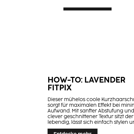
Mehr erfahren
Mehr erfahren
PCC
SERVICE
ESSENTIALS
...
...
Kompaktes Sortiment für
permanente und demi-
Unsere Service-Essentials
permanente
Überragende Leistung bei
Farbergebnisse.
absoluter Sicherheit.
HOW-TO: LAVENDER
FITPIX
Dieser mühelos coole Kurzhaarschn
sorgt für maximalen Effekt bei min
Aufwand. Mit sanfter Abstufung un
clever geschnittener Textur sitzt de
lebendig, lässt sich einfach stylen 
wächst perfekt nach. Rosé-Ash blo
...
Highlights verstärken die Bewegun