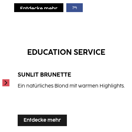
Entdecke mehr
Entdecke mehr
Entdecke mehr
Repair Conditioner
Hydrate Shampoo
...
Repair Treatment
...
...
EDUCATION SERVICE
SUNLIT BRUNETTE
Ein natürliches Blond mit warmen Highlights.
...
Entdecke mehr