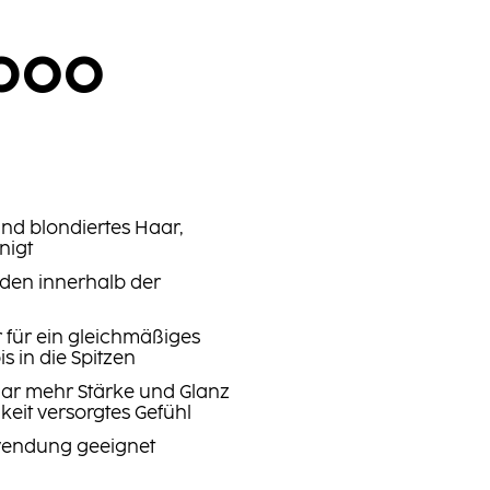
g
poo
und blondiertes Haar,
nigt
den innerhalb der
r für ein gleichmäßiges
s in die Spitzen
aar mehr Stärke und Glanz
keit versorgtes Gefühl
nwendung geeignet