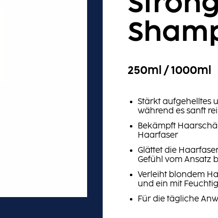
Stron
Sham
250ml / 1000ml
Stärkt aufgehelltes 
während es sanft rei
Bekämpft Haarschä
Haarfaser
Glättet die Haarfase
Gefühl vom Ansatz bi
Verleiht blondem H
und ein mit Feuchtig
Für die tägliche A