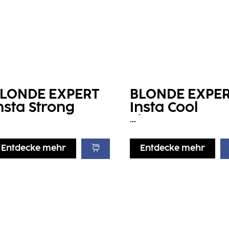
LONDE EXPERT
BLONDE EXPE
nsta Strong
Insta Cool
reatment
Shampoo
...
Entdecke mehr
Entdecke mehr