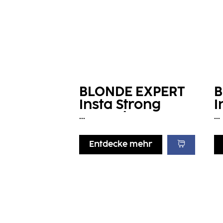
BLONDE EXPERT
B
Insta Strong
I
Restoring Spray
T
...
...
Entdecke mehr