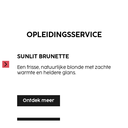
Meer weten
Scalp & Hair Therapy Shampoo
Hydrate Shampoo
...
Repair Treatment
...
...
OPLEIDINGSSERVICE
SUNLIT BRUNETTE
Een frisse, natuurlijke blonde met zachte
warmte en heldere glans.
...
Ontdek meer
Ontdek meer
SILVER VEIL TONING