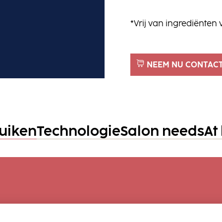
*Vrij van ingrediënten 
NEEM NU CONTACT
ruiken
Technologie
Salon needs
At