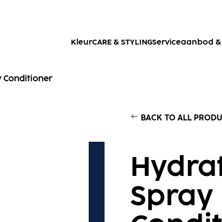
Kleur
CARE & STYLING
Serviceaanbod & 
 Conditioner
BACK TO ALL PROD
Hydra
Spray