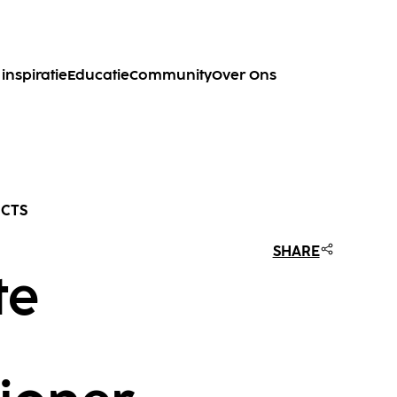
inspiratie
Educatie
Community
Over Ons
UCTS
SHARE
te