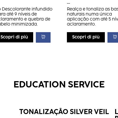
...
 Descolorante infundido
Realça e tonaliza as ba
ra até 9 níveis de
naturais numa única
claramento e quebra de
aplicação com até 5 nív
abelo minimizada.
aclaramento.
Scopri di più
Scopri di più
EDUCATION SERVICE
TONALIZAÇÃO SILVER VEIL