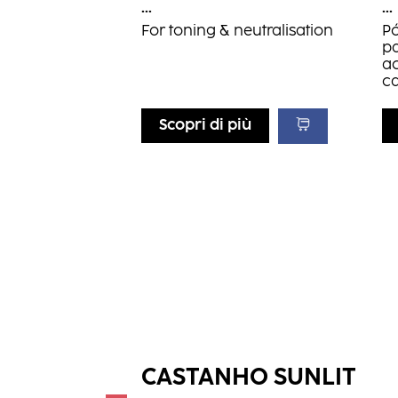
...
...
For toning & neutralisation
Pó
pa
a
c
Scopri di più
CASTANHO SUNLIT