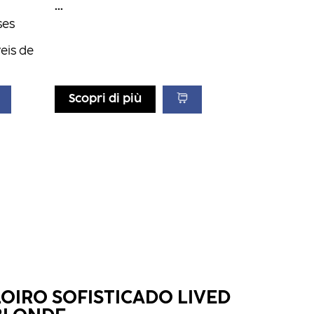
Strong
...
ses
eis de
Scopri di più
LOIRO SOFISTICADO LIVED