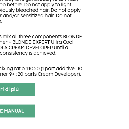
 before. Do not apply to light
iously bleached hair. Do not apply
ir and/or sensitized hair. Do not
.
 mix all three components BLONDE
ner + BLONDE EXPERT Ultra Cool
OLA CREAM DEVELOPER until a
nsistency is achieved.
ixing ratio: 1:10:20 (1 part additive : 10
ener 9+ : 20 parts Cream Developer).
ri di più
CE MANUAL