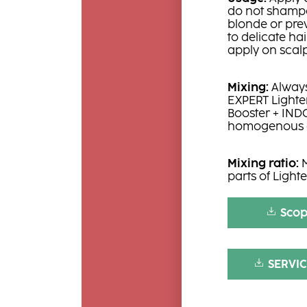
do not shampoo
blonde or prev
to delicate ha
apply on scalp
Mixing:
Always
EXPERT Lighte
Booster + IND
homogenous co
Mixing ratio:
M
parts of Light
Scop
SERVI