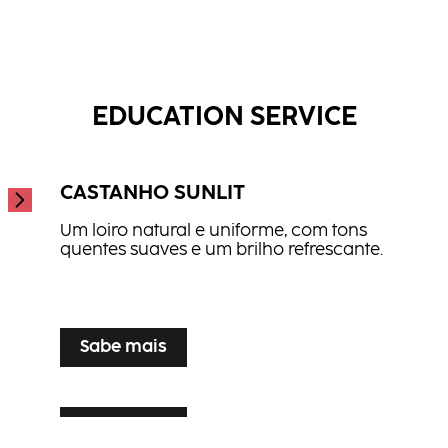
Scopri di più
Sérum de Finalização
Óleo Finalizador Glamorous Oil
...
Spray de Proteção Térmica
...
...
EDUCATION SERVICE
CASTANHO SUNLIT
Um loiro natural e uniforme, com tons
quentes suaves e um brilho refrescante.
...
Sabe mais
Sabe mais
TONALIZAÇÃO SILVER VEIL
Sabe mais