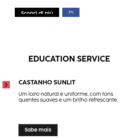
Scopri di più
Scopri di più
Scopri di più
Óleo Finalizador Glamorous Oil
Glaze It Up
...
Treat & Tame
...
...
EDUCATION SERVICE
CASTANHO SUNLIT
Um loiro natural e uniforme, com tons
quentes suaves e um brilho refrescante.
...
Sabe mais