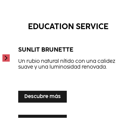
Spray de Volumen y Protector de
...
Espuma de Fijación Ligera
Secador
...
...
EDUCATION SERVICE
SUNLIT BRUNETTE
Un rubio natural nítido con una calidez
suave y una luminosidad renovada.
...
Descubre más
Descubre más
SILVER VEIL TONING
Descubre más
LUXE LIVED BLONDE
Una perfección del rubio luminosa para el