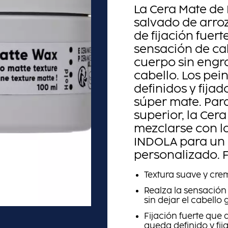
La Cera Mate de
salvado de arroz
de fijación fuer
sensación de ca
cuerpo sin engr
cabello. Los pe
definidos y fij
súper mate. Para
superior, la Cer
mezclarse con la
INDOLA para un
personalizado. 
Textura suave y cre
Realza la sensació
sin dejar el cabello 
Fijación fuerte que 
queda definido y fij