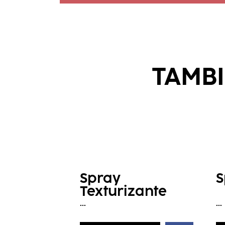
TAMBI
Spray
S
Texturizante
...
...