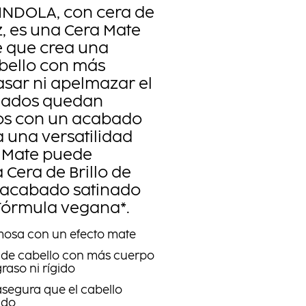
 INDOLA, con cera de
, es una Cera Mate
te que crea una
bello con más
asar ni apelmazar el
inados quedan
ados con un acabado
 una versatilidad
a Mate puede
 Cera de Brillo de
 acabado satinado
Fórmula vegana*.
mosa con un efecto mate
n de cabello con más cuerpo
graso ni rígido
asegura que el cabello
ado