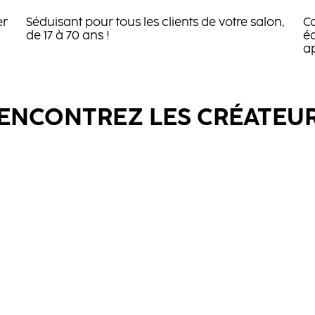
er
Séduisant pour tous les clients de votre salon,
C
de 17 à 70 ans !
éd
a
ENCONTREZ LES CRÉATEU