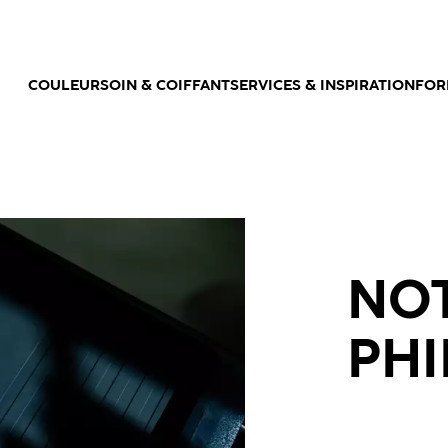
COULEUR
SOIN & COIFFANT
SERVICES & INSPIRATION
FOR
NO
PHI