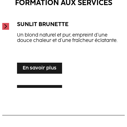
FORMATION AUX SERVICES
SUNLIT BRUNETTE
Un blond naturel et pur, empreint d'une
douce chaleur et d'une fraîcheur éclatante.
...
En savoir plus
En savoir plus
SILVER VEIL TONING
En savoir plus
LUXE LIVED BLONDE
Rehaussement blond lumineux pour
cheveux gris ou blancs, pour plus
Blond chaud et multidimensionnel avec un
d'élégance et de brillance.
mouvement et un éclat visibles.