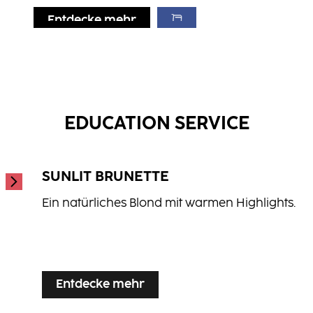
Entdecke mehr
Entdecke mehr
Entdecke mehr
BLONDE EXPERT Insta Strong
BLONDE EXPERT Insta Cool Treatment
Shampoo
BLONDE EXPERT Insta Cool Spray​
...
...
Conditioner
EDUCATION SERVICE
...
SUNLIT BRUNETTE
Ein natürliches Blond mit warmen Highlights.
...
Entdecke mehr