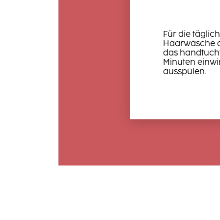
Für die tägli
Haarwäsche d
das handtucht
Minuten einwi
ausspülen.