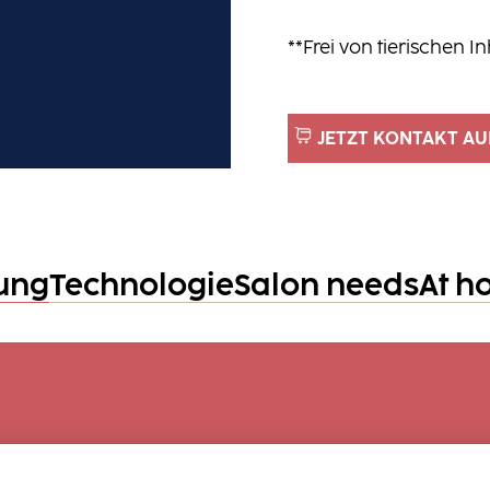
**Frei von tierischen In
JETZT KONTAKT A
ung
Technologie
Salon needs
At h