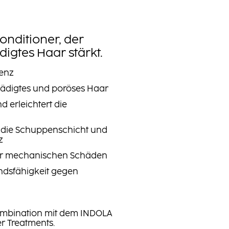
onditioner, der
igtes Haar stärkt.
tenz
hädigtes und poröses Haar
d erleichtert die
t die Schuppenschicht und
z
or mechanischen Schäden
ndsfähigkeit gegen
ombination mit dem INDOLA
r Treatments.