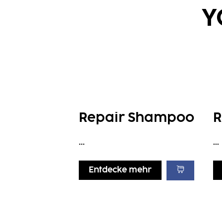
Y
Repair Shampoo
R
...
...
Entdecke mehr