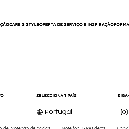
AÇÃO
CARE & STYLE
OFERTA DE SERVIÇO E INSPIRAÇÃO
FORM
TO
SELECCIONAR PAÍS
SIGA
Portugal
o de proteção de dados
Note for US Residents
Cooki