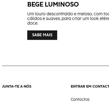
BEGE LUMINOSO
Um louro descontraído e meloso, com to
cálidos e suaves, para criar um look etér
doce.
SABE MAIS
SABE MAIS
A SERENIDADE PRATEADA
Uma combinação subtil de tons de cinza
prateados, criando uma transição natura
entre ambos.
JUNTA-TE A NÓS
ENTRAR EM CONTAC
Contactos