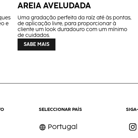
AREIA AVELUDADA
ques
Uma gradação perfeita da raíz até às pontas,
eo e
de aplicação livre, para proporcionar à
cliente um look duradouro com um mínimo
de cuidados.
SABE MAIS
 e
l
TO
SELECCIONAR PAÍS
SIGA
Portugal