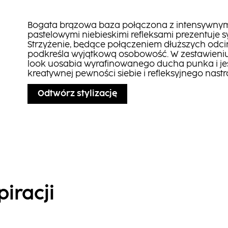
Bogata brązowa baza połączona z intensywnymi
pastelowymi niebieskimi refleksami prezentuje 
Strzyżenie, będące połączeniem dłuższych odci
podkreśla wyjątkową osobowość. W zestawieniu 
look uosabia wyrafinowanego ducha punka i je
kreatywnej pewności siebie i refleksyjnego nastr
Odtwórz stylizację
piracji