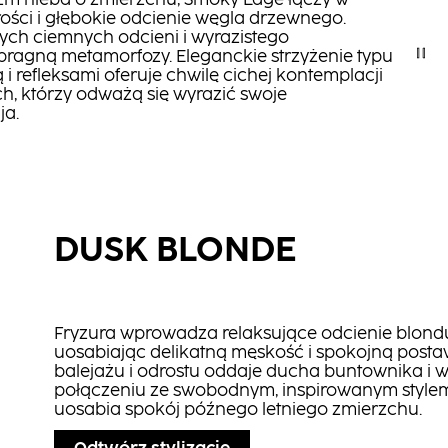
zm nieba o zmierzchu, Smoky Edge łączy w
rości i głębokie odcienie węgla drzewnego.
ch ciemnych odcieni i wyrazistego
y pragną metamorfozy. Eleganckie strzyżenie typu
 refleksami oferuje chwilę cichej kontemplacji
ych, którzy odważą się wyrazić swoje
ja.
DUSK BLONDE
Fryzura wprowadza relaksujące odcienie blondu 
uosabiając delikatną męskość i spokojną postaw
balejażu i odrostu oddaje ducha buntownika i 
połączeniu ze swobodnym, inspirowanym stylem 
uosabia spokój późnego letniego zmierzchu.