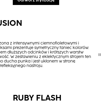
Odtwórz stylizację
USION
ona z intensywnymi ciemnofioletowymi i
eksami prezentuje symetryczny taniec kolorów.
iem dłuższych odcinków i krótszych warstw
ść. W zestawieniu z eklektycznym strojem ten
o ducha punka i jest ukłonem w stronę
refleksyjnego nastroju.
RUBY FLASH