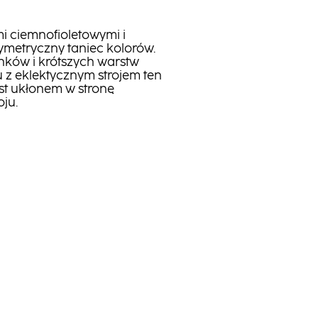
 ciemnofioletowymi i
symetryczny taniec kolorów.
nków i krótszych warstw
z eklektycznym strojem ten
st ukłonem w stronę
oju.