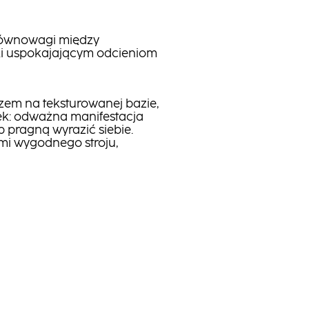
 równowagi między
ki uspokajającym odcieniom
azem na teksturowanej bazie,
k: odważna manifestacja
 pragną wyrazić siebie.
mi wygodnego stroju,