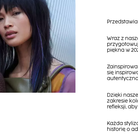
Przedstawia
Wraz z nasz
przygotowuj
piękna w 20
Zainspirowan
się inspiro
autentycznoś
Dzięki nas
zakresie kol
refleksji, a
Każda styliz
historię o a