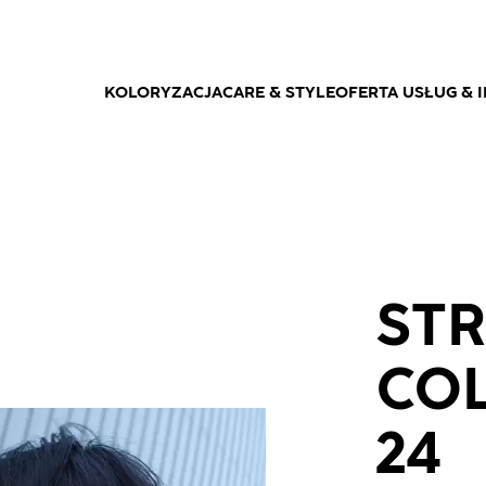
KOLORYZACJA
CARE & STYLE
OFERTA USŁUG & I
STR
COL
24