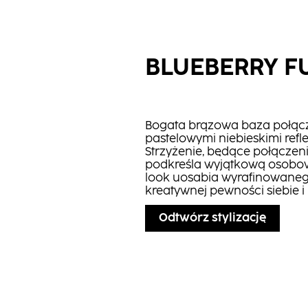
BLUEBERRY F
Bogata brązowa baza połącz
pastelowymi niebieskimi refl
Strzyżenie, będące połączen
podkreśla wyjątkową osobowo
look uosabia wyrafinowaneg
kreatywnej pewności siebie i 
Odtwórz stylizację