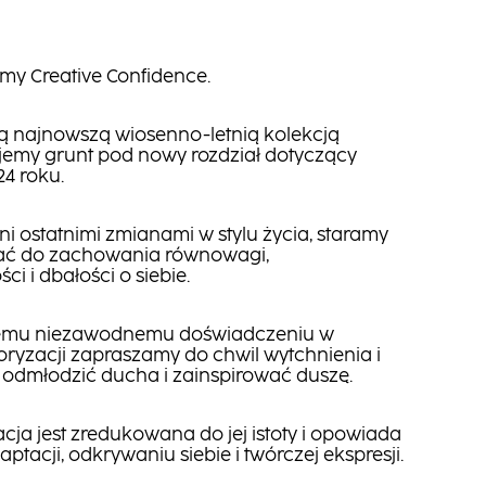
my Creative Confidence.
ą najnowszą wiosenno-letnią kolekcją
emy grunt pod nowy rozdział dotyczący
24 roku.
i ostatnimi zmianami w stylu życia, staramy
wać do zachowania równowagi,
ci i dbałości o siebie.
zemu niezawodnemu doświadczeniu w
oryzacji zapraszamy do chwil wytchnienia i
by odmłodzić ducha i zainspirować duszę.
acja jest zredukowana do jej istoty i opowiada
daptacji, odkrywaniu siebie i twórczej ekspresji.