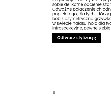
Przywołując na myśl mistycy
sobie delikatne odcienie sza
Odważne połączenie chłodny
popielatego, dla tych, którz
bob z asymetryczną grzywką i
w świecie hałasu: hołd dla t
introspekcyjne, pewne siebie 
Odtwórz stylizację