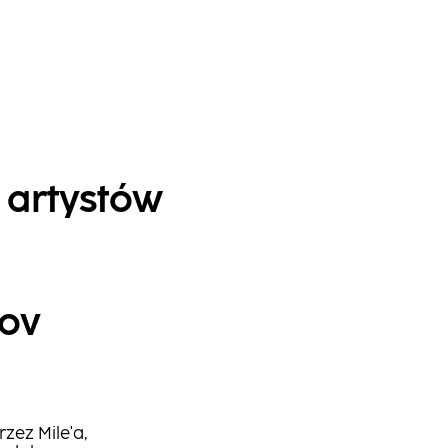
 artystów
rov
zez Mile'a,