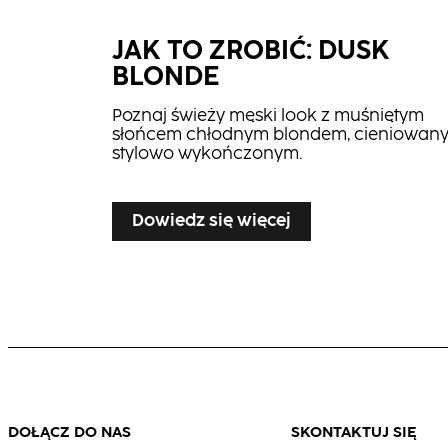
JAK TO ZROBIĆ: DUSK
CC2
Glam Oil
BLONDE
Poznaj świeży męski look z muśniętym
słońcem chłodnym blondem, cieniowany
stylowo wykończonym.
Dowiedz się więcej
Dowiedz się więcej
JAK TO ZROBIĆ: RUBY FLA
Zainspiruj się głębokim czerwonym kolo
włosów z odważnymi refleksami,
dopełniającym miękkie, zaokrąglone cię
fryzury.
DOŁĄCZ DO NAS
SKONTAKTUJ SIĘ