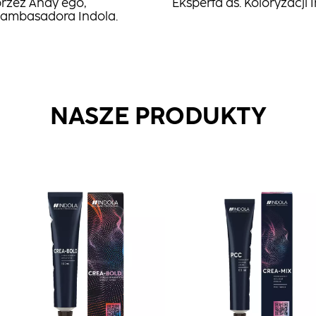
rzez Andy'ego,
Eksperta ds. Koloryzacji
 ambasadora Indola.
NASZE PRODUKTY