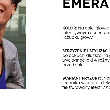
EMERA
KOLOR:
Na całej głowie
intensywnym akcentem w
i czubku głowy.
STRZYŻENIE I STYLIZACJ
po bokach, dłuższa na 
wyciągnąć loki w różny
przedziałek.
WARIANT FRYZURY:
„Nat
technika wzmacnia tekst
teksturowany efekt".
And