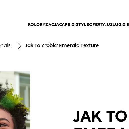
KOLORYZACJA
CARE & STYLE
OFERTA USŁUG & I
rials
Jak To Zrobić: Emerald Texture
JAK TO