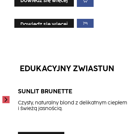
Dowiedz się więcej
Dowiedz się więcej
Dowiedz się więcej
Dowiedz się więcej
Odżywka Hair Therapy w Sprayu
Odżywka Repair
...
Maska Repair
...
...
EDUKACYJNY ZWIASTUN
SUNLIT BRUNETTE
Czysty, naturalny blond z delikatnym ciepłem
i świeżą jasnością.
...