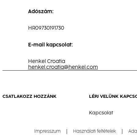
Adószám:
HR09730191730
E-mail kapcsolat:
Henkel Croatia
henkel.croatia@henkel.com
CSATLAKOZZ HOZZÁNK
LÉPJ VELÜNK KAPCS
Kapcsolat
Impresszum
Használati feltételek
Ada