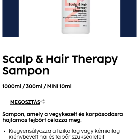
Scalp & Hair Therapy
Sampon
1000ml / 300ml / MINI 10ml
MEGOSZTÁS
Sampon, amely a vegykezelt és korpásodásra
hajlamos fejbőrt célozza meg.
Kiegyensúlyozza a fizikailag vagy kémiailag
igénybevett haj és fejbőr szükségleteit