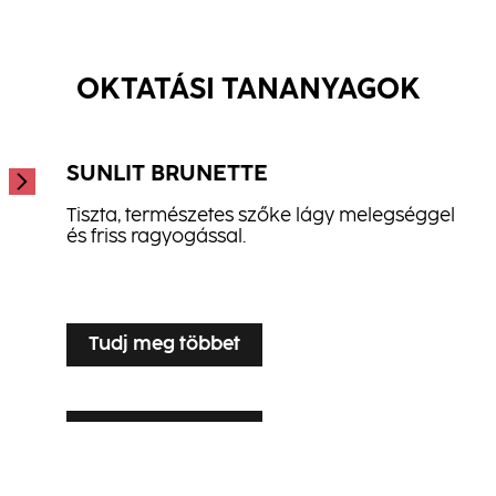
Repair Sampon
...
Anti-Dandruff Sampon
...
...
OKTATÁSI TANANYAGOK
SUNLIT BRUNETTE
Tiszta, természetes szőke lágy melegséggel
és friss ragyogással.
...
Tudj meg többet
Tudj meg többet
SILVER VEIL TONING
Tudj meg többet
LUXE LIVED BLONDE
Ragyogó szőke árnyalatfokozás ősz vagy