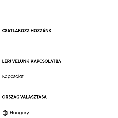
fehér hajra, elegáns megjelenéssel és
Meleg, többdimenziós szőke, látható
csillogó fénnyel.
mozgással és ragyogással.
...
...
CSATLAKOZZ HOZZÁNK
LÉPJ VELÜNK KAPCSOLATBA
Kapcsolat
ORSZÁG VÁLASZTÁSA
Hungary