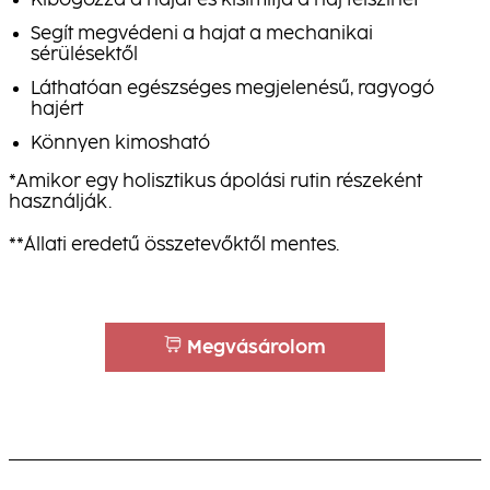
Kibogozza a hajat és kisimítja a haj felszínét
Segít megvédeni a hajat a mechanikai
sérülésektől
Láthatóan egészséges megjelenésű, ragyogó
hajért
Könnyen kimosható
*Amikor egy holisztikus ápolási rutin részeként
használják.
**Állati eredetű összetevőktől mentes.
Megvásárolom