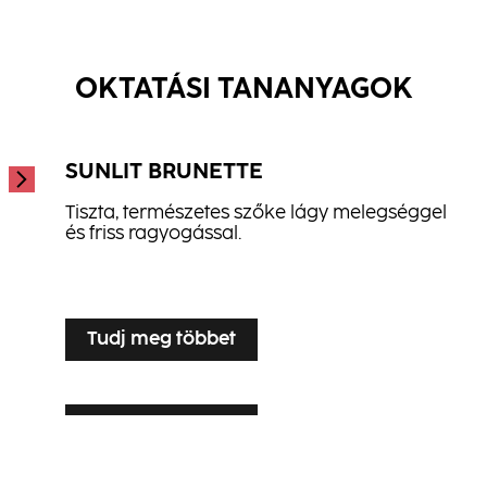
Repair Hajbalzsam
...
Hydrate Spray Balzsam
...
...
OKTATÁSI TANANYAGOK
SUNLIT BRUNETTE
Tiszta, természetes szőke lágy melegséggel
és friss ragyogással.
...
Tudj meg többet
Tudj meg többet
SILVER VEIL TONING
Tudj meg többet
LUXE LIVED BLONDE
Ragyogó szőke árnyalatfokozás ősz vagy