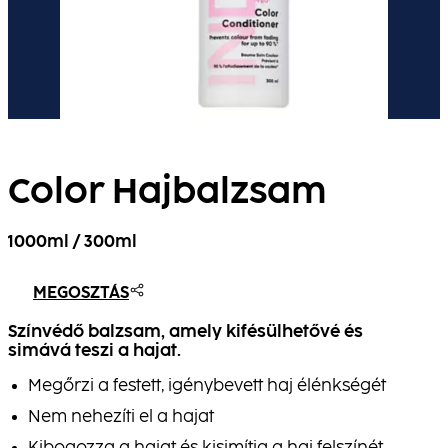
Color Hajbalzsam
1000ml / 300ml
MEGOSZTÁS
Színvédő balzsam, amely kifésülhetővé és
simává teszi a hajat.
Megőrzi a festett, igénybevett haj élénkségét
Nem nehezíti el a hajat