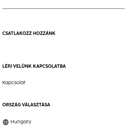
fehér hajra, elegáns megjelenéssel és
Meleg, többdimenziós szőke, látható
csillogó fénnyel.
mozgással és ragyogással.
...
...
CSATLAKOZZ HOZZÁNK
LÉPJ VELÜNK KAPCSOLATBA
Kapcsolat
ORSZÁG VÁLASZTÁSA
Hungary