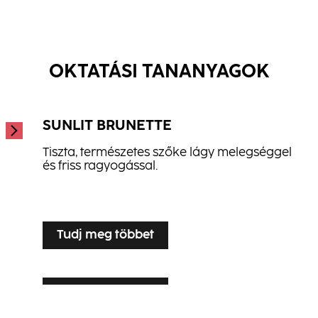
Color Hajsampon
Repair Hajbalzsam
...
Hydrate Spray Balzsam
...
...
OKTATÁSI TANANYAGOK
SUNLIT BRUNETTE
Tiszta, természetes szőke lágy melegséggel
és friss ragyogással.
...
Tudj meg többet
Tudj meg többet
SILVER VEIL TONING
Tudj meg többet
LUXE LIVED BLONDE