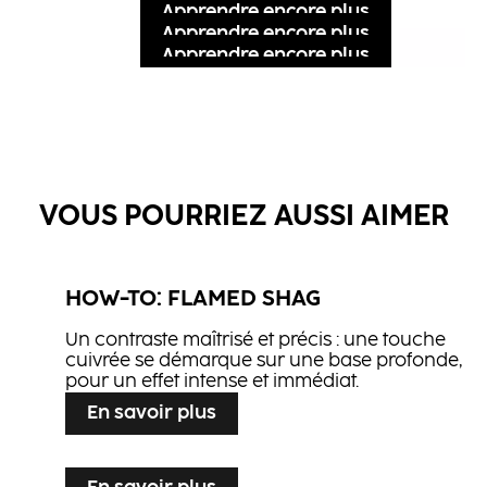
Apprendre encore plus
Apprendre encore plus
Apprendre encore plus
Apprendre encore plus
Apprendre encore plus
VOUS POURRIEZ AUSSI AIMER
HOW-TO: FLAMED SHAG
BLONDE EXPERT Ultra Cool
L'Oxydant Crème
Booster
Un contraste maîtrisé et précis : une touche
BLONDE EXPERT Insta Strong
cuivrée se démarque sur une base profonde,
BLONDE EXPERT Insta Strong
Shampooing
pour un effet intense et immédiat.
CC2
Masque
NN2
En savoir plus
CREA-BOLD
Mousse Fixation Légère
Spray Brillance