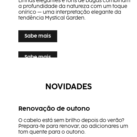
Linhas elegantes e tons de bagas combinam
LOÇÕES ATIVADORAS EM
Transformer
a profundidade da natureza com um toque
COLOR TRANS­FORMER
CREME
onírico — uma interpretação elegante da
PCC
tendência Mystical Garden.
Spray restaurador BLONDE
EXPERT Insta strong
...
Sabe mais
Sabe mais
PASSO A PASSO: CRIMSON VEIL
Sabe mais
PASSO A PASSO: AMBER SHADOW
O comprimento esvoaçante e os tons
vermelhos intensos criam um visual de força
Descontraído e natural, este look capta a
Spray de Secagem Rápida e
tranquila e graça fluida, onde a paixão se
NOVIDADES
beleza tranquila da natureza — suave, sóbrio
Spray Salino
Volume
encontra com a poesia.
e naturalmente elegante.
Spray de Textura
Sérum de Finalização
...
Laca Flexível
Renovação de outono
...
O cabelo está sem brilho depois do verão?
Prepara-te para renovar, ao adicionares um
tom quente para o outono.